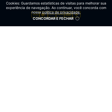
Cookies: Guardamos estatísticas de visitas para melhorar sua
experiência de navegação. Ao continuar, você concorda com
nossa
política de privacidade.
CONCORDAR E FECHAR
Verificada por
A inclusão no carrinho não garante o preço e/ou a
disponibilidade do produto. Caso os produtos apresentem
divergências de valores, o preço válido é o exibido na tela de
pagamento. Vendas sujeitas a análise e disponibilidade de
estoque. Promoções não são cumulativas.
4TAKES Indústria, Comércio, Serviços e Participações Ltda |
CNPJ: 18.502.792/0001-68 | Endereço: Rua Botelho, 145 –
Vila Guarani – CEP 04313-200 - São Paulo – SP