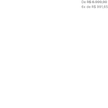
R$
6
.
999
,
90
6
x de
R$
991
,
6