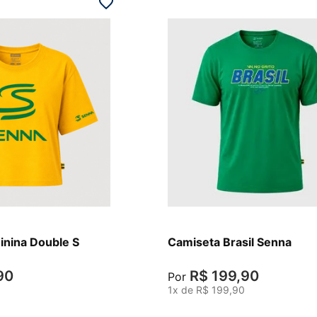
P
inina Double S
Camiseta Brasil Senna
90
R$
199
,
90
Por
1
x de
R$
199
,
90