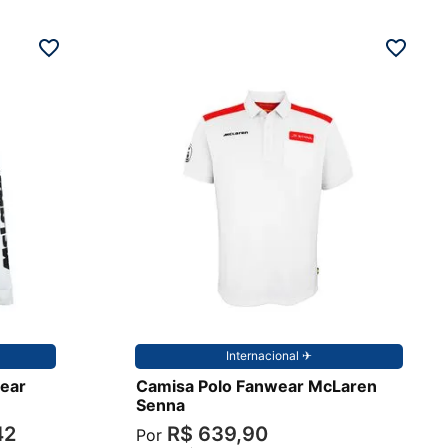
P
Internacional ✈︎
ear
Camisa Polo Fanwear McLaren
Senna
42
R$
639
,
90
Por