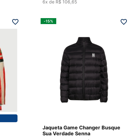
6
x de
R$
106
,
65
-
15%
PP
Jaqueta Game Changer Busque
Sua Verdade Senna