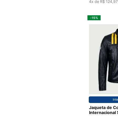
4
x de
R$
124
,
97
-
15%
P
Int
Jaqueta de C
Internacional