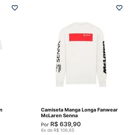
P
n
Camiseta Manga Longa Fanwear
McLaren Senna
R$
639
,
90
Por
6
x de
R$
106
,
65