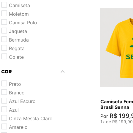
camiseta
moletom
camisa polo
jaqueta
bermuda
regata
colete
calça
PP
COR
preto
branco
azul escuro
Camiseta Fem
Brasil Senna
azul
R$
199
,
Por
cinza mescla claro
1
x de
R$
199
,
90
amarelo