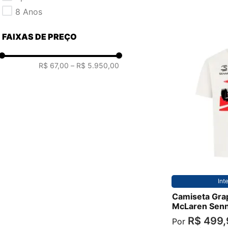
8 anos
10 anos
FAIXAS DE PREÇO
6 anos
12 anos
R$ 67,00
–
R$ 5.950,00
P
Int
Camiseta Gra
McLaren Sen
R$
499
,
Por