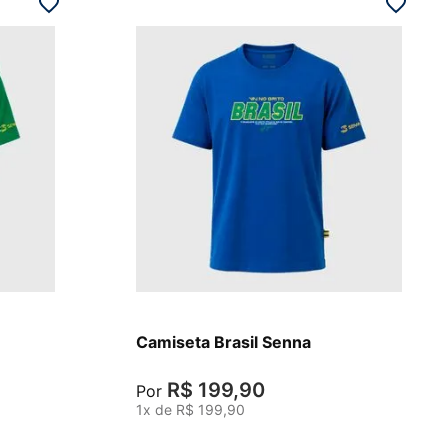
P
Camiseta Brasil Senna
R$
199
,
90
Por
1
x de
R$
199
,
90