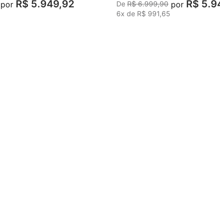
R$
5
.
949
,
92
R$
5
.
9
por
por
R$
6
.
999
,
90
5
6
x de
R$
991
,
65