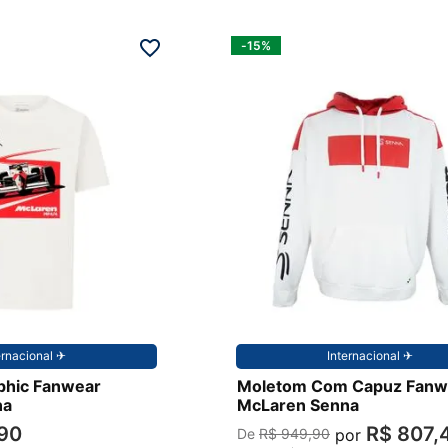
-
15%
P
ernacional ✈︎
Internacional ✈︎
phic Fanwear
Moletom Com Capuz Fanw
na
McLaren Senna
90
R$
807
,
por
R$
949
,
90