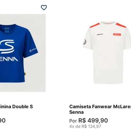
P
inina Double S
Camiseta Fanwear McLare
Senna
90
R$
499
,
90
Por
4
x de
R$
124
,
97