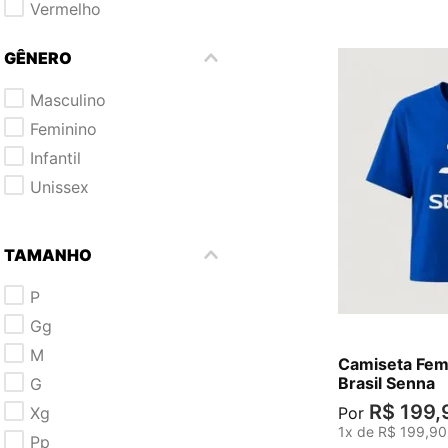
vermelho
cinza mescla médio
GÊNERO
areia
verde
masculino
feminino
infantil
unissex
PP
TAMANHO
p
gg
m
Camiseta Fem
Brasil Senna
g
R$
199
,
xg
Por
1
x de
R$
199
,
90
pp