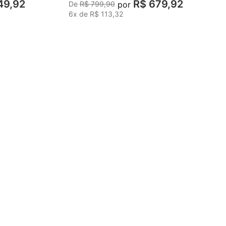
49
,
92
R$
679
,
92
por
R$
799
,
90
6
x de
R$
113
,
32