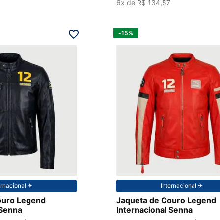
6
x de
R$
134
,
57
-
15%
P
ernacional ✈︎
Internacional ✈︎
ouro Legend
Jaqueta de Couro Legend
 Senna
Internacional Senna