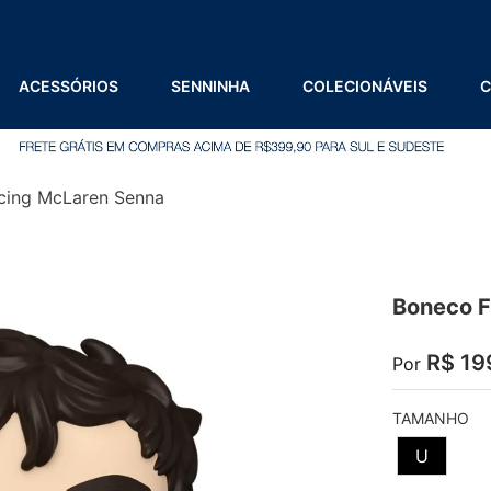
ACESSÓRIOS
SENNINHA
COLECIONÁVEIS
C
cing McLaren Senna
Boneco F
R$
19
Por
TAMANHO
U