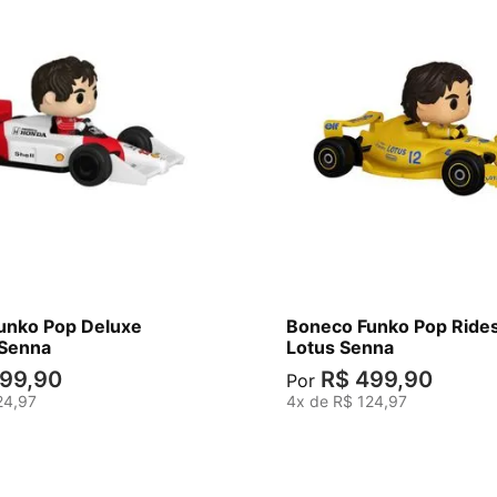
unko Pop Deluxe
Boneco Funko Pop Ride
Senna
Lotus Senna
99
,
90
R$
499
,
90
Por
24
,
97
4
x de
R$
124
,
97