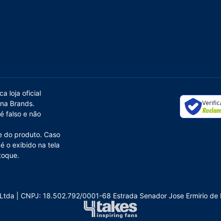
 loja oficial
Verifi
nna Brands.
é falso e não
de do produto. Caso
é o exibido na tela
toque.
es Ltda | CNPJ: 18.502.792/0001-68 Estrada Senador Jose Ermirio 