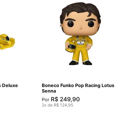
s Deluxe
Boneco Funko Pop Racing Lotus
Senna
R$
249
,
90
Por
2
x de
R$
124
,
95