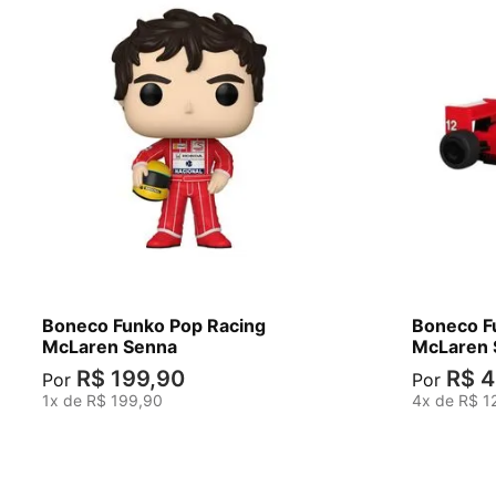
Boneco Funko Pop Racing
Boneco F
McLaren Senna
McLaren 
R$
199
,
90
R$
4
Por
Por
1
x de
R$
199
,
90
4
x de
R$
1